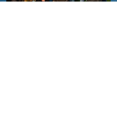
Wir sind ein engagiertes spielfreudiges Ensemble mit
derzeit fünfzehn aktiven Musikerinnen und Musikern -
überwiegend Blech- und Holzbläser, ergänzt durch
Piano.
Aktuell arbeiten wir nach flexibler Besetzungsstruktur,
um unser musikalisches Spektrum weiter auszubauen.